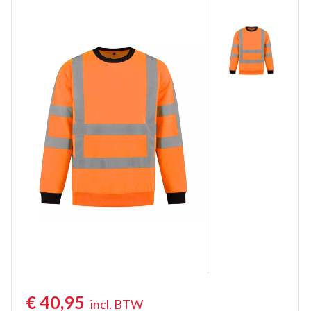
Werktruien met lange rits
Veiligheidstruien
Polosweaters
Commandotrui
Schipperstrui
Schilderstruien
Fleece trui
Werktruien met colkraag
Kindertruien
Vlamvertragende truien
€
40,95
incl. BTW