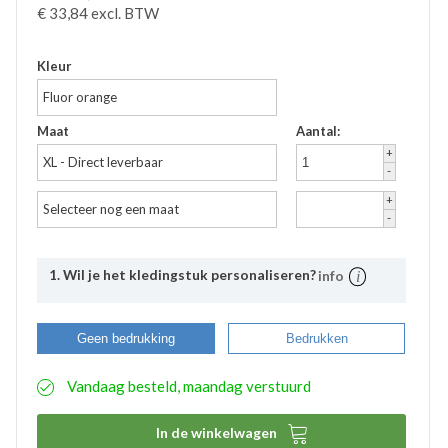
€
33,84
excl. BTW
Kleur
Fluor orange
Maat
Aantal:
+
XL - Direct leverbaar
-
+
Selecteer nog een maat
-
1. Wil je het kledingstuk personaliseren?
info
Uitleg
Bij Bevazet kunt u uw bedrijfskleding ook laten
Geen bedrukking
Bedrukken
bedrukken. Middels onderstaande stappen kunt u
eenvoudig aangeven wat uw wensen hierbij zijn. De
Vandaag besteld, maandag verstuurd
aangemaakte bedrukkingsprofielen worden
automatisch opgeslagen binnen uw account. Hierdoor
hoeft u bij eventuele nabestellingen niet nogmaals het

In de winkelwagen
proces te doorlopen. De bestelde logo’s kunnen door