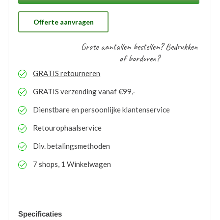
ons gratis op voorraad gehouden worden. Bij eventuele
nabestellingen is uw voorraad bekend en kunt u de
logo’s toepassen op elk gewenste artikel.
Offerte aanvragen
Grote aantallen bestellen? Bedrukken
of borduren?
GRATIS
retourneren
GRATIS
verzending vanaf €99,-
Dienstbare en persoonlijke klantenservice
Retourophaalservice
Div. betalingsmethoden
7 shops, 1 Winkelwagen
Specificaties