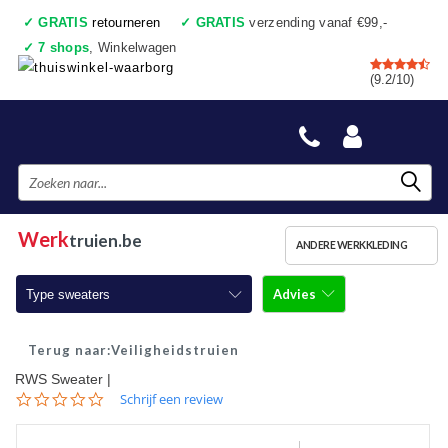
✓
GRATIS
retourneren
✓
GRATIS
verzending vanaf €99,-
✓
7 shops
, Winkelwagen
✓
Voor 17:00 uur besteld, vandaag verzonden
(9.2/10)
✓
Achteraf betalen
✓
Ook een échte winkel
Werk
truien.be
ANDERE WERKKLEDING
Advies
Type sweaters
Werktruien met ronde hals
Veiligheidstruien
RWS Sweater |
Werktruien met ritskraag
0.0
Schrijf een review
star
Werktruien met capuchon
rating