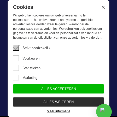
BE 0721.730.280
×
Cookies
Wij gebruiken cookies om uw gebruikerservaring te
optimaliseren, het webverkeer te analyseren en gerichte
advertenties via derden weer te geven, waaronder de
personalisatie van advertenties. We gebruiken ook cookies om
gegevens te verzamelen voor de personalisatie van inhoud en
Wat we doen
het meten van de effectiviteit van onze advertenties via derden.
Deze webshop is onderdeel van BEVAZET BV. Bevazet levert al
Strikt noodzakelijk
sinds 1983 bedrijfskleding aan grote en kleinere ondernemingen.
We hebben een eigen winkel/showroom in Brandwijk. Onze klanten
Voorkeuren
bieden we kwalitatief goede en sterke bedrijfskleding tegen een
scherpe prijs. Onze service is snel, we zijn voorraadhoudend,
Statistieken
daarnaast leveren we bedrijfskleding op maat, ontworpen door onze
eigen ontwerpster. Neem gerust contact met ons op.
Marketing
ALLES ACCEPTEREN
Nieuwsbrief
ALLES WEIGEREN
Meer informatie