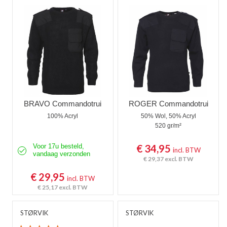
Werktruien met capuchon
Werktruien met lange rits
Veiligheidstruien
Polosweaters
Commandotrui
BRAVO Commandotrui
ROGER Commandotrui
100% Acryl
50% Wol, 50% Acryl
Schipperstrui
520 gr/m²
Schilderstruien
Voor 17u besteld,
€ 34,95
incl. BTW
vandaag verzonden
€ 29,37
excl. BTW
Fleece trui
€ 29,95
incl. BTW
Werktruien met colkraag
€ 25,17
excl. BTW
Kindertruien
STØRVIK
STØRVIK
Vlamvertragende truien