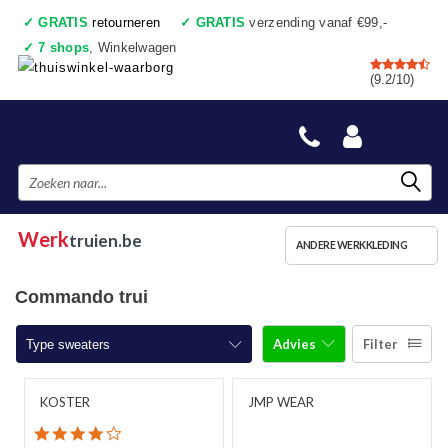
✓
GRATIS
retourneren
✓
GRATIS
verzending vanaf €99,-
✓
7 shops
, Winkelwagen
✓
Voor 17:00 uur besteld, vandaag verzonden
(9.2/10)
✓
Achteraf betalen
✓
Ook een échte winkel
Werk
truien.be
ANDERE WERKKLEDING
Commando trui
Advies
Filter
Type sweaters
Werktruien met ronde hals
KOSTER
JMP WEAR
4.1 star rating
Werktruien met ritskraag