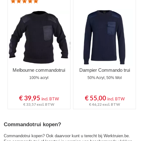
5.0 star rating
Melbourne commandotrui
Dampier Commando trui
100% acryl
50% Acryl, 50% Wol
€ 39,95
€ 55,00
incl. BTW
incl. BTW
€ 33,57
excl. BTW
€ 46,22
excl. BTW
Commandotrui kopen?
Commandotrui kopen? Ook daarvoor kunt u terecht bij Werktruien.be.