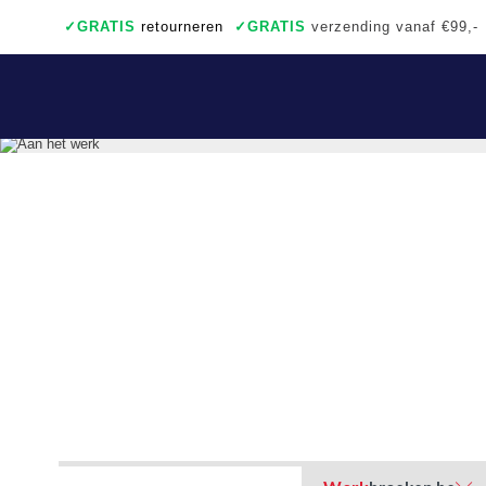
✓
GRATIS
retourneren
✓
GRATIS
verzending vanaf €99,-
✓
Ook een échte winkel
✓
Achteraf betalen