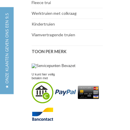
Fleece trui
Werktruien met colkraag
★ ONZE KLANTEN GEVEN ONS EEN 9,5
Kindertruien
Vlamvertragende truien
TOON PER MERK
U kunt hier veilig
betalen met