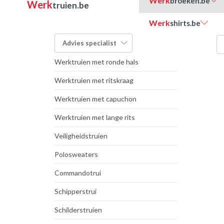
Werk
broeken.be
Werk
truien.be
Werk
shirts.be
FILTER OP TYPE:
Advies
specialist
Werktruien met ronde hals
Werktruien met ritskraag
Werktruien met capuchon
Werktruien met lange rits
Veiligheidstruien
Polosweaters
Commandotrui
Schipperstrui
Schilderstruien