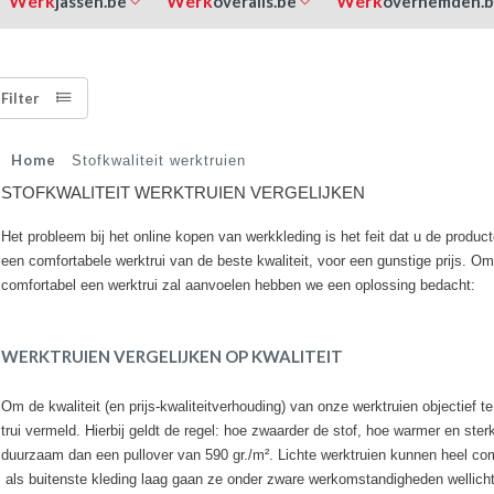
Werk
Werk
Werk
jassen.be
overalls.be
overhemden.
Filter
Home
Stofkwaliteit werktruien
STOFKWALITEIT WERKTRUIEN VERGELIJKEN
Het probleem bij het online kopen van werkkleding is het feit dat u de produc
een comfortabele werktrui van de beste kwaliteit, voor een gunstige prijs. O
comfortabel een werktrui zal aanvoelen hebben we een oplossing bedacht:
WERKTRUIEN VERGELIJKEN OP KWALITEIT
Om de kwaliteit (en prijs-kwaliteitverhouding) van onze werktruien objectief t
trui vermeld. Hierbij geldt de regel: hoe zwaarder de stof, hoe warmer en sterk
duurzaam dan een pullover van 590 gr./m². Lichte werktruien kunnen heel co
als buitenste kleding laag gaan ze onder zware werkomstandigheden wellicht 