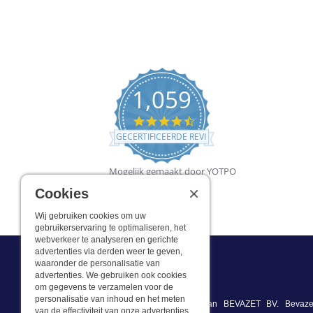
1,059
4.5
star
GECERTIFICEERDE REVIEWS
rating
Mogelijk gemaakt door YOTPO
×
Cookies
Wij gebruiken cookies om uw
gebruikerservaring te optimaliseren, het
webverkeer te analyseren en gerichte
advertenties via derden weer te geven,
waaronder de personalisatie van
advertenties. We gebruiken ook cookies
Wat we doen
om gegevens te verzamelen voor de
personalisatie van inhoud en het meten
Deze webshop is onderdeel van BEVAZET BV. Bevazet
van de effectiviteit van onze advertenties