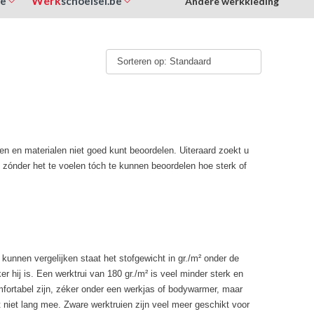
Werk
be
schoeisel.be
Andere werkkleding
Sorteren op: Standaard
ten en materialen niet goed kunt beoordelen. Uiteraard zoekt u
m zónder het te voelen tóch te kunnen beoordelen hoe sterk of
e kunnen vergelijken staat het stofgewicht in gr./m² onder de
er hij is. Een werktrui van 180 gr./m² is veel minder sterk en
mfortabel zijn, zéker onder een werkjas of bodywarmer, maar
niet lang mee. Zware werktruien zijn veel meer geschikt voor