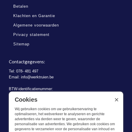
Betalen
Klachten en Garantie
Algemene voorwaarden
Privacy statement
Sitemap
Contactgegevens:
Tel: 078- 481 497
Email:
info@werktruien.be
BTW-identificatienummer:
BE 0721.730.280
×
Cookies
Wij gebruiken cookies om uw gebruikerservaring te
optimaliseren, het webverkeer te analyseren en gerichte
advertenties via derden weer te geven, waaronder de
personalisatie van advertenties. We gebruiken ook cookies om
gegevens te verzamelen voor de personalisatie van inhoud en
Wat we doen