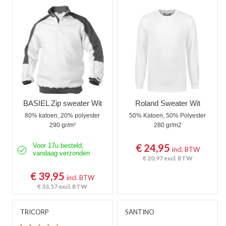
Werktruien met capuchon
Werktruien met lange rits
Veiligheidstruien
Polosweaters
Commandotrui
BASIEL Zip sweater Wit
Roland Sweater Wit
80% katoen, 20% polyester
50% Katoen, 50% Polyester
Schipperstrui
290 gr/m²
280 gr/m2
Schilderstruien
Voor 17u besteld,
€ 24,95
incl. BTW
vandaag verzonden
€ 20,97
excl. BTW
Fleece trui
€ 39,95
incl. BTW
Werktruien met colkraag
€ 33,57
excl. BTW
Kindertruien
TRICORP
SANTINO
Vlamvertragende truien