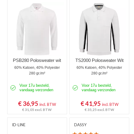
PSB280 Polosweater wit
TS2000 Polosweater Wit
60% Katoen, 40% Polyester
60% Katoen, 40% Polyester
280 gr./m²
280 gr./m²
Voor 17u besteld,
Voor 17u besteld,
vandaag verzonden
vandaag verzonden
€ 36,95
€ 41,95
incl. BTW
incl. BTW
€ 31,05
excl. BTW
€ 35,25
excl. BTW
ID-LINE
DASSY
5.0 star rating