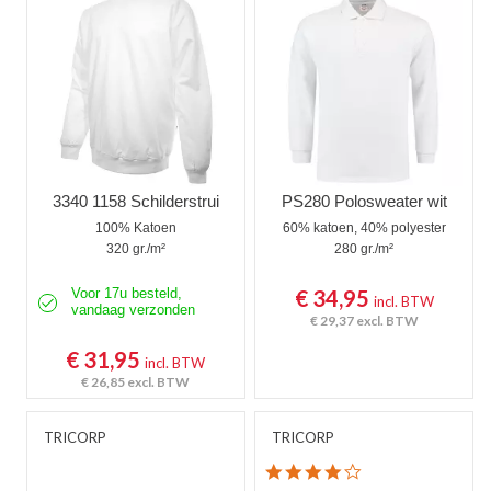
3340 1158 Schilderstrui
PS280 Polosweater wit
100% Katoen
60% katoen, 40% polyester
320 gr./m²
280 gr./m²
Voor 17u besteld,
€ 34,95
incl. BTW
vandaag verzonden
€ 29,37
excl. BTW
€ 31,95
incl. BTW
€ 26,85
excl. BTW
TRICORP
TRICORP
4.0 star rating