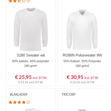
2.5 star rating
S280 Sweater wit
ROBIN Polosweater Wit
60% katoen, 40% polyester
50% Katoen, 50% Polyester
280 gr/m²
280 gr/m2
€ 25,95
€ 30,95
incl. BTW
incl. BTW
€ 21,81
excl. BTW
€ 26,01
excl. BTW
BLAKLADER
TRICORP
4.0 star rating