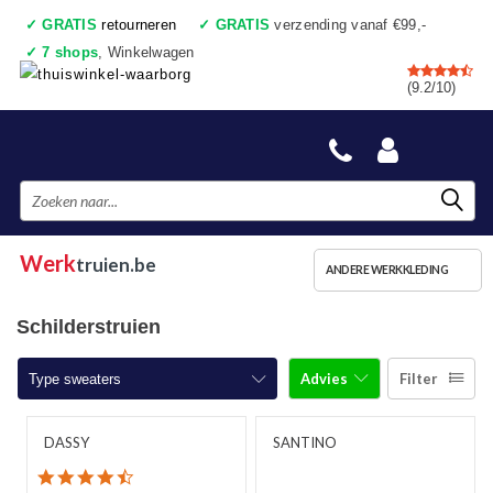
✓
GRATIS
retourneren
✓
GRATIS
verzending vanaf €99,-
✓
7 shops
, Winkelwagen
✓
Voor 17:00 uur besteld, vandaag verzonden
(9.2/10)
✓
Achteraf betalen
✓
Ook een échte winkel
Werk
truien.be
ANDERE WERKKLEDING
Schilderstruien
Advies
Filter
Type sweaters
Werktruien met ronde hals
DASSY
SANTINO
4.5 star rating
Werktruien met ritskraag