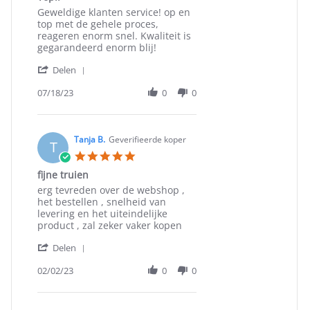
rating
Review
review
Geweldige klanten service! op en
by
stating
top met de gehele proces,
Mahmud
Top!!
reageren enorm snel. Kwaliteit is
M.
gegarandeerd enorm blij!
on
'
18
Delen
Share
Jul
Review
07/18/23
0
0
2023
by
Mahmud
M.
on
Tanja B.
Geverifieerde koper
T
18
5.0
Jul
star
fijne truien
2023
rating
Review
review
erg tevreden over de webshop ,
by
stating
het bestellen , snelheid van
Tanja
fijne
levering en het uiteindelijke
B.
truien
product , zal zeker vaker kopen
on
'
2
Delen
Share
Feb
Review
02/02/23
0
0
2023
by
Tanja
B.