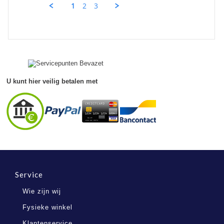
A.
2022
1
2
3
on
23
Dec
2022
U kunt hier veilig betalen met
Service
Wie zijn wij
Fysieke winkel
Klantenservice