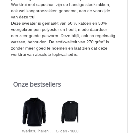
Werktrui met capuchon zijn de handige steekzakken,
ook wel kangaroezakken genoemd, aan de voorzijde
van deze trui.
Deze sweater is gemaakt van 50 % katoen en 50%
voorgekrompen polyester en heeft, mede daardoor ,
een zeer goede pasvorm. Deze blijft, ook na regelmatig
wassen, behouden. De stofkwaliteit van 270 gr/m² is
zonder meer goed te noemen en laat zien dat deze
werktrui van absolute topkwaliteit is.
Onze bestsellers
Slideshow
Werktrui heren met ritskraag - KRB®...
Gildan - 18000 Heavy Blend Sweat |...
Werktrui heren met capuchon KRB®...