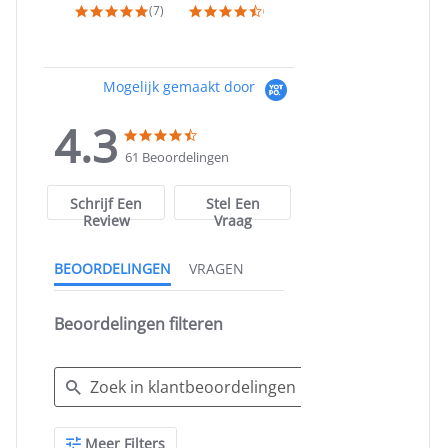
4.9 star rating
4.7 star rating
5.0 star ra
(7)
(28)
(4)
Mogelijk gemaakt door
4.3
4.3
4.3
star
star
61 Beoordelingen
rating
rating
Schrijf Een
Stel Een
Review
Vraag
BEOORDELINGEN
VRAGEN
Beoordelingen filteren
Search
Meer Filters