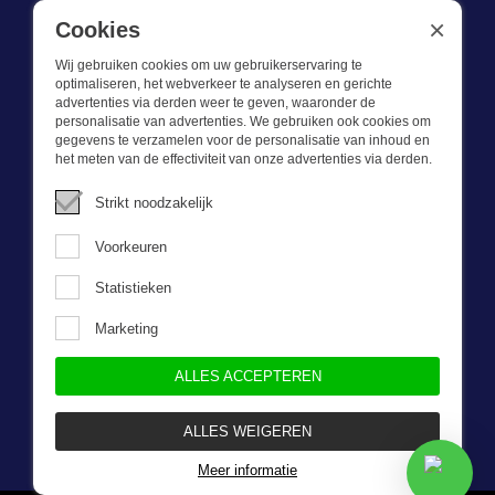
BE 0721.730.280
×
Cookies
Wij gebruiken cookies om uw gebruikerservaring te
optimaliseren, het webverkeer te analyseren en gerichte
advertenties via derden weer te geven, waaronder de
personalisatie van advertenties. We gebruiken ook cookies om
gegevens te verzamelen voor de personalisatie van inhoud en
Wat we doen
het meten van de effectiviteit van onze advertenties via derden.
Deze webshop is onderdeel van BEVAZET BV. Bevazet levert al
Strikt noodzakelijk
sinds 1983 bedrijfskleding aan grote en kleinere ondernemingen.
We hebben een eigen winkel/showroom in Brandwijk. Onze klanten
Voorkeuren
bieden we kwalitatief goede en sterke bedrijfskleding tegen een
scherpe prijs. Onze service is snel, we zijn voorraadhoudend,
Statistieken
daarnaast leveren we bedrijfskleding op maat, ontworpen door onze
eigen ontwerpster. Neem gerust contact met ons op.
Marketing
ALLES ACCEPTEREN
Nieuwsbrief
ALLES WEIGEREN
Meer informatie