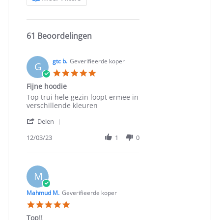
Reviews
61 Beoordelingen
gtc b.
Geverifieerde koper
G
5.0
star
Fijne hoodie
rating
Review
review
Top trui hele gezin loopt ermee in
by
stating
verschillende kleuren
gtc
Fijne
'
b.
hoodie
Delen
Share
on
Review
12/03/23
1
0
3
by
Dec
gtc
2023
b.
on
M
3
Dec
Mahmud M.
Geverifieerde koper
2023
5.0
star
Top!!