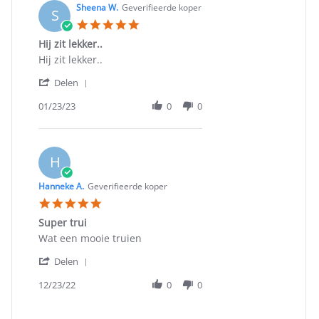
on
Sheena W.
Geverifieerde koper
S
2
5.0
Feb
star
Hij zit lekker..
2023
rating
Review
review
Hij zit lekker..
by
stating
'
Sheena
Hij
Delen
Share
W.
zit
Review
01/23/23
0
0
on
lekker..
by
23
Sheena
Jan
W.
2023
on
H
23
Jan
Hanneke A.
Geverifieerde koper
2023
5.0
star
Super trui
rating
Review
review
Wat een mooie truien
by
stating
'
Hanneke
Super
Delen
Share
A.
trui
Review
12/23/22
0
0
on
by
23
Hanneke
Dec