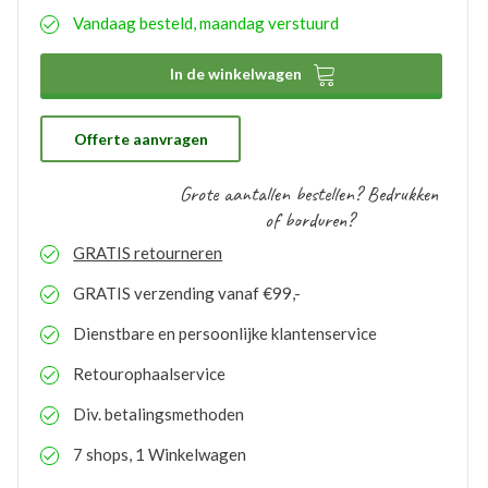
eenvoudig aangeven wat uw wensen hierbij zijn. De
Vandaag besteld, maandag verstuurd
aangemaakte bedrukkingsprofielen worden
automatisch opgeslagen binnen uw account. Hierdoor
hoeft u bij eventuele nabestellingen niet nogmaals het

In de winkelwagen
proces te doorlopen. De bestelde logo’s kunnen door
ons gratis op voorraad gehouden worden. Bij eventuele
nabestellingen is uw voorraad bekend en kunt u de
logo’s toepassen op elk gewenste artikel.
Offerte aanvragen
Grote aantallen bestellen? Bedrukken
of borduren?
GRATIS
retourneren
GRATIS
verzending vanaf €99,-
Dienstbare en persoonlijke klantenservice
Retourophaalservice
Div. betalingsmethoden
7 shops, 1 Winkelwagen