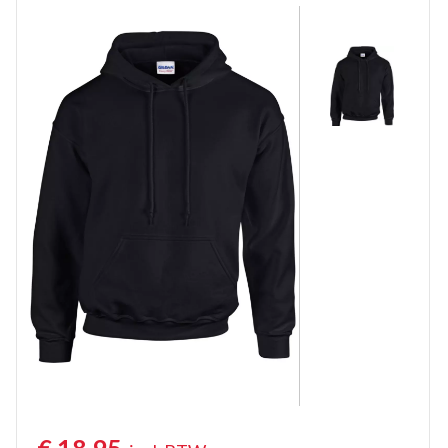
Werktruien met lange rits
Veiligheidstruien
Polosweaters
Commandotrui
Schipperstrui
Schilderstruien
Fleece trui
Werktruien met colkraag
Kindertruien
Vlamvertragende truien