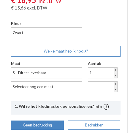
€
18,95
incl. BTW
€
15,66
excl. BTW
Kleur
Zwart
Welke maat heb ik nodig?
Maat
Aantal:
+
S - Direct leverbaar
-
+
Selecteer nog een maat
-
1. Wil je het kledingstuk personaliseren?
info
Uitleg
Bij Bevazet kunt u uw bedrijfskleding ook laten
Geen bedrukking
Bedrukken
bedrukken. Middels onderstaande stappen kunt u