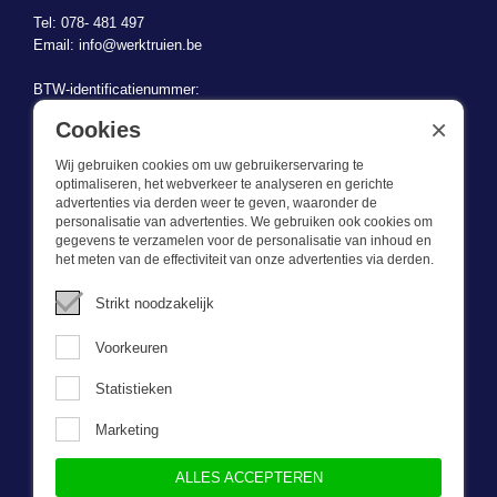
Tel: 078- 481 497
Email:
info@werktruien.be
BTW-identificatienummer:
BE 0721.730.280
×
Cookies
Wij gebruiken cookies om uw gebruikerservaring te
optimaliseren, het webverkeer te analyseren en gerichte
advertenties via derden weer te geven, waaronder de
personalisatie van advertenties. We gebruiken ook cookies om
gegevens te verzamelen voor de personalisatie van inhoud en
Wat we doen
het meten van de effectiviteit van onze advertenties via derden.
Deze webshop is onderdeel van BEVAZET BV. Bevazet levert al
Strikt noodzakelijk
sinds 1983 bedrijfskleding aan grote en kleinere ondernemingen.
We hebben een eigen winkel/showroom in Brandwijk. Onze klanten
Voorkeuren
bieden we kwalitatief goede en sterke bedrijfskleding tegen een
scherpe prijs. Onze service is snel, we zijn voorraadhoudend,
Statistieken
daarnaast leveren we bedrijfskleding op maat, ontworpen door onze
eigen ontwerpster. Neem gerust contact met ons op.
Marketing
ALLES ACCEPTEREN