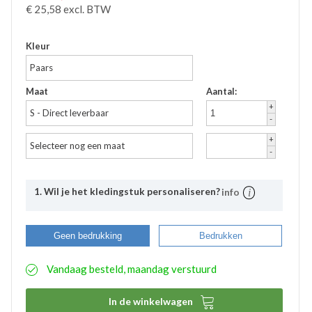
€
25,58
excl. BTW
Kleur
Paars
Maat
Aantal:
+
S - Direct leverbaar
-
+
Selecteer nog een maat
-
1. Wil je het kledingstuk personaliseren?
info
Uitleg
Bij Bevazet kunt u uw bedrijfskleding ook laten
Geen bedrukking
Bedrukken
bedrukken. Middels onderstaande stappen kunt u
eenvoudig aangeven wat uw wensen hierbij zijn. De
Vandaag besteld, maandag verstuurd
aangemaakte bedrukkingsprofielen worden
automatisch opgeslagen binnen uw account. Hierdoor
hoeft u bij eventuele nabestellingen niet nogmaals het

In de winkelwagen
proces te doorlopen. De bestelde logo’s kunnen door