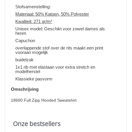
Stofsamenstelling:
Materiaal: 50% Katoen, 50% Polyester
Kwaliteit: 271 gr/m²
Unisex model: Geschikt voor zowel dames als
heren
Capuchon
overlappende stof over de rits maakt een print
vooraan mogelijk
buidelzak
1x1 rib met elastaan voor extra stretch en
modelherstel
Klassieke pasvorm
Omschrijving
18600 Full Zipp Hooded Sweatshirt
Onze bestsellers
Slideshow