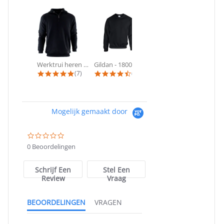
Werktrui heren met ritskraag - KRB®...
Gildan - 18000 Heavy Blend Sweat |...
Werktrui heren met capuchon KRB®...
4.9 star rating
4.7 star rating
5.0 star ra
(7)
(28)
(4)
Mogelijk gemaakt door
0.0
star
0 Beoordelingen
rating
Schrijf Een
Stel Een
Review
Vraag
BEOORDELINGEN
VRAGEN