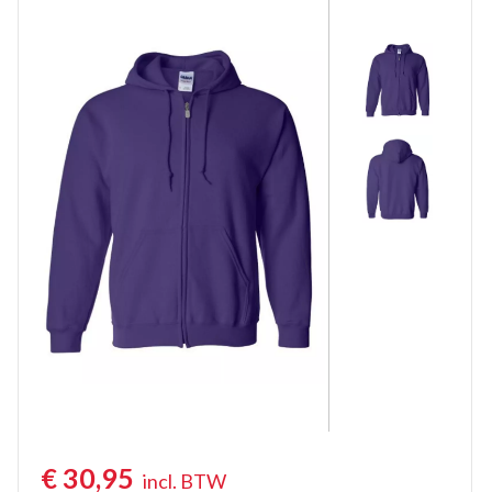
Werktruien met lange rits
Veiligheidstruien
Polosweaters
Commandotrui
Schipperstrui
Schilderstruien
Fleece trui
Werktruien met colkraag
Kindertruien
Vlamvertragende truien
€
30,95
incl. BTW