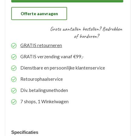
ons gratis op voorraad gehouden worden. Bij eventuele
nabestellingen is uw voorraad bekend en kunt u de
logo’s toepassen op elk gewenste artikel.
Offerte aanvragen
Grote aantallen bestellen? Bedrukken
of borduren?
GRATIS
retourneren
GRATIS
verzending vanaf €99,-
Dienstbare en persoonlijke klantenservice
Retourophaalservice
Div. betalingsmethoden
7 shops, 1 Winkelwagen
Specificaties