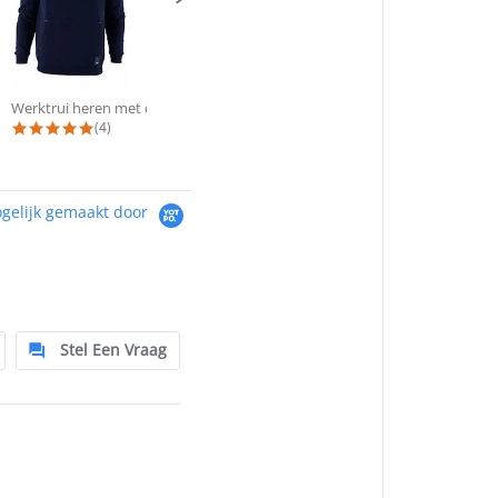
Werktrui heren met capuchon KRB®...
Werktrui heren met lange rits KRB...
5.0 star rating
4.8 star rating
(4)
(4)
gelijk gemaakt door
Stel Een Vraag