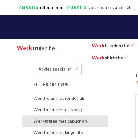
✓
GRATIS
retourneren
✓
GRATIS
verzending vanaf €99,-
✓
Ook een échte winkel
✓
Achteraf betalen
Werk
broeken.be
Werk
truien.be
Werk
shirts.be
Advies
specialist
FILTER OP TYPE:
Werktruien met ronde hals
Werktruien met ritskraag
Werktruien met capuchon
Werktruien met lange rits