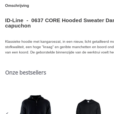
Omschrijving
ID-Line - 0637 CORE Hooded Sweater D
capuchon
Klassieke hoodie met kangaroezat, in een nieuw, licht getailleerd m
stofkwaliteit, een hoge "kraag" en geribte manchetten en boord on
van een koord. De geborstelde binnenzijde van de werktrui voelt hee
Onze bestsellers
Slideshow
Slide
controls