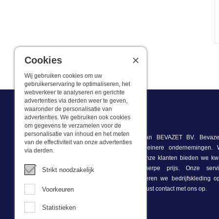
×
Cookies
Wij gebruiken cookies om uw
gebruikerservaring te optimaliseren, het
webverkeer te analyseren en gerichte
advertenties via derden weer te geven,
waaronder de personalisatie van
advertenties. We gebruiken ook cookies
Wat we doen
om gegevens te verzamelen voor de
personalisatie van inhoud en het meten
Deze webshop is onderdeel van BEVAZET BV. Bevazet
van de effectiviteit van onze advertenties
bedrijfskleding aan grote en kleinere ondernemingen
via derden.
winkel/showroom in Brandwijk. Onze klanten bieden we kwa
bedrijfskleding tegen een scherpe prijs. Onze ser
Strikt noodzakelijk
voorraadhoudend, daarnaast leveren we bedrijfskleding 
onze eigen ontwerpster. Neem gerust contact met ons op.
Voorkeuren
Statistieken