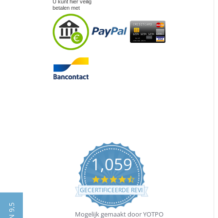
U kunt hier veilig
betalen met
1,059
4.5
star
GECERTIFICEERDE REVIEWS
rating
Mogelijk gemaakt door YOTPO