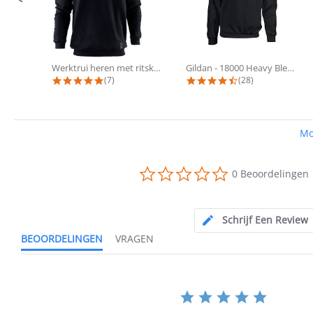
Werktrui heren met ritskraag - KRB®...
Gildan - 18000 Heavy Blend Sweat |...
4.9 star rating
4.7 star rating
(7)
(28)
Mo
0.0
0 Beoordelingen
star
rating
Schrijf Een Review
BEOORDELINGEN
VRAGEN