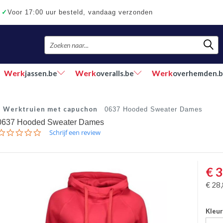
✓
Voor 17:00 uur besteld, vandaag verzonden
Werk
Werk
Werk
jassen.be
overalls.be
overhemden.
Werktruien met capuchon
0637 Hooded Sweater Dames
0637 Hooded Sweater Dames
0.0
Schrijf een review
star
rating
€
3
€
28
Kleu