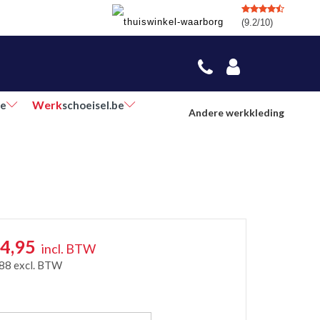
(9.2/10)
Werk
be
schoeisel.be
Andere werkkleding
4,95
incl. BTW
,88
excl. BTW
r