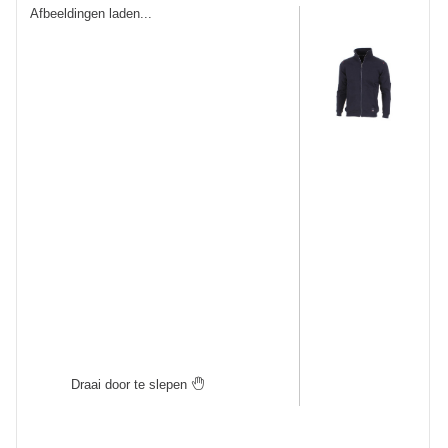
Werktruien met lange rits
Veiligheidstruien
Polosweaters
Commandotrui
Schipperstrui
Schilderstruien
Fleece trui
Werktruien met colkraag
Kindertruien
Draai door te slepen

Vlamvertragende truien