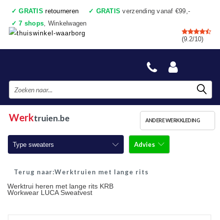
✓
GRATIS
retourneren
✓
GRATIS
verzending vanaf €99,-
✓
7 shops
, Winkelwagen
✓
Voor 17:00 uur besteld, vandaag verzonden
(9.2/10)
✓
Achteraf betalen
✓
Ook een échte winkel
Werk
truien.be
ANDERE WERKKLEDING
Advies
Type sweaters
Werktruien met ronde hals
Werktruien met lange rits
Werktrui heren met lange rits KRB
Werktruien met ritskraag
Workwear LUCA Sweatvest
Werktruien met capuchon