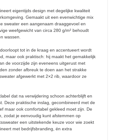
neert eigentijds design met degelijke kwaliteit
 werkomgeving. Gemaakt uit een evenwichtige mix
deze sweater een aangenaam draaggevoel en
stevige weefgewicht van circa 280 g/m² behoudt
 en wassen.
 doorloopt tot in de kraag en accentueert wordt
lend, maar ook praktisch: hij maakt het gemakkelijk
an de voorzijde zijn eveneens uitgerust met
rden zonder afbreuk te doen aan het strakke
weater afgewerkt met 2×2 rib, waardoor ze
abel dat na verwijdering schoon achterblijft en
t. Deze praktische inslag, gecombineerd met de
tief maar ook comfortabel gekleed moet zijn. De
en, zodat je eenvoudig kunt afstemmen op
 ritssweater een uitstekende keuze voor wie zoekt
bineert met bedrijfsbranding, én extra