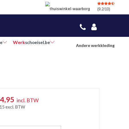
(9.2/10)
Werk
be
schoeisel.be
Andere werkkleding
4,95
incl. BTW
,15
excl. BTW
r