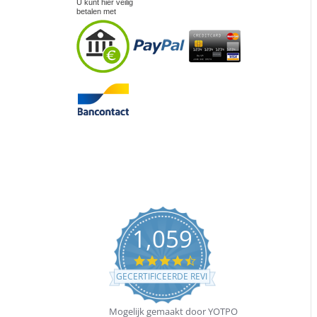
U kunt hier veilig
betalen met
1,059
4.5
star
GECERTIFICEERDE REVIEWS
rating
Mogelijk gemaakt door YOTPO