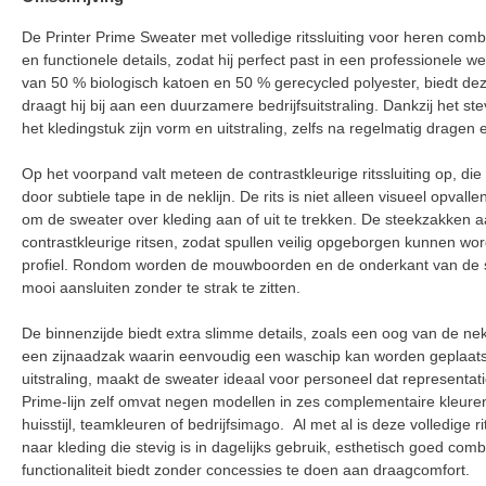
De Printer Prime Sweater met volledige ritssluiting voor heren combi
en functionele details, zodat hij perfect past in een professionele
van 50 % biologisch katoen en 50 % gerecycled polyester, biedt 
draagt hij bij aan een duurzamere bedrijfsuitstraling. Dankzij het 
het kledingstuk zijn vorm en uitstraling, zelfs na regelmatig dragen
Op het voorpand valt meteen de contrastkleurige ritssluiting op, die
door subtiele tape in de neklijn. De rits is niet alleen visueel opval
om de sweater over kleding aan of uit te trekken. De steekzakken a
contrastkleurige ritsen, zodat spullen veilig opgeborgen kunnen wo
profiel. Rondom worden de mouwboorden en de onderkant van de s
mooi aansluiten zonder te strak te zitten.
De binnenzijde biedt extra slimme details, zoals een oog van de nekl
een zijnaadzak waarin eenvoudig een waschip kan worden geplaats
uitstraling, maakt de sweater ideaal voor personeel dat representa
Prime-lijn zelf omvat negen modellen in zes complementaire kleur
huisstijl, teamkleuren of bedrijfsimago. Al met al is deze volledige
naar kleding die stevig is in dagelijks gebruik, esthetisch goed com
functionaliteit biedt zonder concessies te doen aan draagcomfort.