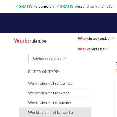
✓
GRATIS
retourneren
✓
GRATIS
verzending vanaf €99,-
✓
Ook een échte winkel
✓
Achteraf betalen
Werk
broeken.be
Werk
truien.be
Werk
shirts.be
Advies
specialist
FILTER OP TYPE:
Werktruien met ronde hals
Werktruien met ritskraag
Werktruien met capuchon
Werktruien met lange rits