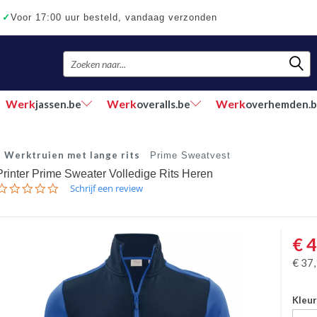
✓
Voor 17:00 uur besteld, vandaag verzonden
Werk
Werk
Werk
jassen.be
overalls.be
overhemden.
Werktruien met lange rits
Prime Sweatvest
Printer Prime Sweater Volledige Rits Heren
0.0
Schrijf een review
star
rating
€
4
€
37
Kleu