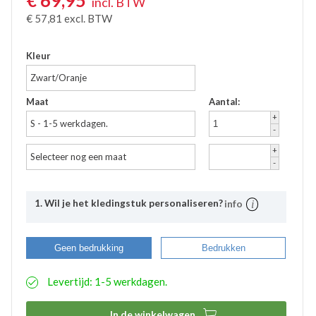
€
69,95
incl. BTW
€
57,81
excl. BTW
Kleur
Zwart/Oranje
Maat
Aantal:
+
S - 1-5 werkdagen.
-
+
Selecteer nog een maat
-
1. Wil je het kledingstuk personaliseren?
info
Uitleg
Bij Bevazet kunt u uw bedrijfskleding ook laten
Geen bedrukking
Bedrukken
bedrukken. Middels onderstaande stappen kunt u
eenvoudig aangeven wat uw wensen hierbij zijn. De
Levertijd: 1-5 werkdagen.
aangemaakte bedrukkingsprofielen worden
automatisch opgeslagen binnen uw account. Hierdoor
hoeft u bij eventuele nabestellingen niet nogmaals het

In de winkelwagen