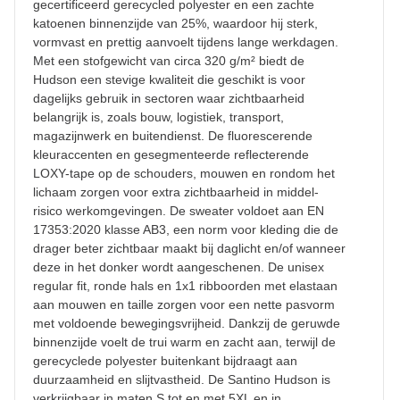
gecertificeerd gerecycled polyester en een zachte
katoenen binnenzijde van 25%, waardoor hij sterk,
vormvast en prettig aanvoelt tijdens lange werkdagen.
Met een stofgewicht van circa 320 g/m² biedt de
Hudson een stevige kwaliteit die geschikt is voor
dagelijks gebruik in sectoren waar zichtbaarheid
belangrijk is, zoals bouw, logistiek, transport,
magazijnwerk en buitendienst. De fluorescerende
kleuraccenten en gesegmenteerde reflecterende
LOXY-tape op de schouders, mouwen en rondom het
lichaam zorgen voor extra zichtbaarheid in middel-
risico werkomgevingen. De sweater voldoet aan EN
17353:2020 klasse AB3, een norm voor kleding die de
drager beter zichtbaar maakt bij daglicht en/of wanneer
deze in het donker wordt aangeschenen. De unisex
regular fit, ronde hals en 1x1 ribboorden met elastaan
aan mouwen en taille zorgen voor een nette pasvorm
met voldoende bewegingsvrijheid. Dankzij de geruwde
binnenzijde voelt de trui warm en zacht aan, terwijl de
gerecyclede polyester buitenkant bijdraagt aan
duurzaamheid en slijtvastheid. De Santino Hudson is
verkrijgbaar in maten S tot en met 5XL en in