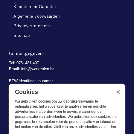
Klachten en Garantie
Algemene voorwaarden
Privacy statement
Sitemap
Contactgegevens:
Tel: 078- 481 497
Email:
info@werktruien.be
BTW-identificatienummer:
BE 0721.730.280
×
Cookies
Wij gebruiken cookies om uw gebruikerservaring te
optimaliseren, het webverkeer te analyseren en gerichte
advertenties via derden weer te geven, waaronder de
personalisatie van advertenties. We gebruiken ook cookies om
gegevens te verzamelen voor de personalisatie van inhoud en
Wat we doen
het meten van de effectiviteit van onze advertenties via derden.