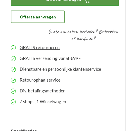
proces te doorlopen. De bestelde logo’s kunnen door
ons gratis op voorraad gehouden worden. Bij eventuele
nabestellingen is uw voorraad bekend en kunt u de
logo’s toepassen op elk gewenste artikel.
Offerte aanvragen
Grote aantallen bestellen? Bedrukken
of borduren?
GRATIS
retourneren
GRATIS
verzending vanaf €99,-
Dienstbare en persoonlijke klantenservice
Retourophaalservice
Div. betalingsmethoden
7 shops, 1 Winkelwagen