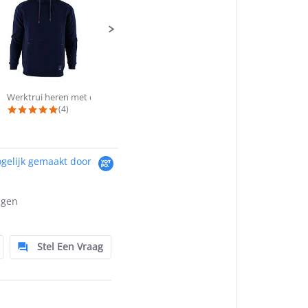
Werktrui heren met capuchon KRB®...
Werktrui heren met lange rits KRB...
5.0 star rating
4.8 star rating
(4)
(4)
gelijk gemaakt door
ngen
Stel Een Vraag