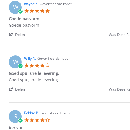
wayne h.
v.
Geverifieerde koper
W
on
5.0
20
star
Goede pasvorm
Oct
rating
2025
Review
review
Goede pasvorm
by
stating
'
wayne
Goede
Delen
Was Deze Re
Share
h.
pasvorm
Review
on
by
30
wayne
Jan
Willy N.
h.
Geverifieerde koper
2023
W
on
4.0
30
star
Goed spul,snelle levering.
Jan
rating
2023
Review
review
Goed spul,snelle levering.
by
stating
'
Willy
Goed
Delen
Was Deze Re
Share
N.
spul,snelle
Review
on
levering.
by
29
Willy
Oct
Robbie P.
N.
Geverifieerde koper
2021
R
on
4.0
29
star
top spul
Oct
rating