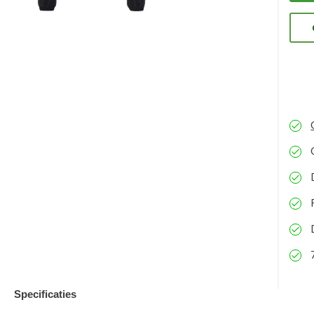
ons
eve
kun
Specificaties