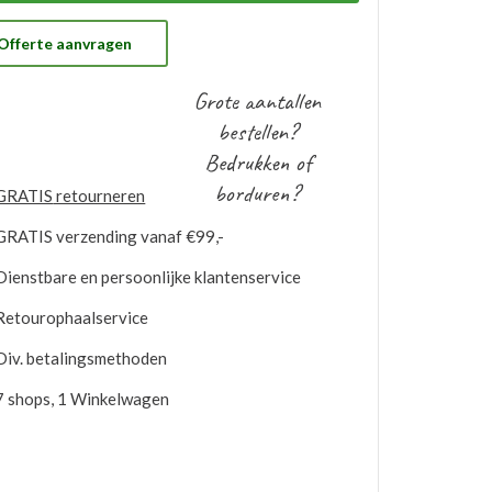
 gratis op voorraad gehouden worden. Bij
ntuele nabestellingen is uw voorraad bekend en
t u de logo’s toepassen op elk gewenste artikel.
Offerte aanvragen
Grote aantallen
bestellen?
Bedrukken of
borduren?
GRATIS
retourneren
GRATIS
verzending vanaf €99,-
Dienstbare en persoonlijke klantenservice
Retourophaalservice
Div. betalingsmethoden
7 shops, 1 Winkelwagen