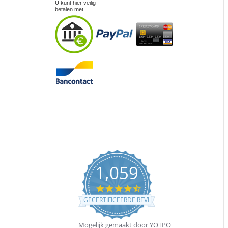
U kunt hier veilig
betalen met
1,059
4.5
star
GECERTIFICEERDE REVIEWS
rating
Mogelijk gemaakt door YOTPO