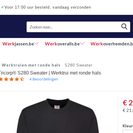
✓
Voor 17:00 uur besteld, vandaag verzonden
Werk
Werk
Werk
jassen.be
overalls.be
overhemden.
Werktruien met ronde hals
S280 Sweater
Tricorp® S280 Sweater | Werktrui met ronde hals
4.5
4 Beoordelingen
star
rating
€
2
€
21
Kleu