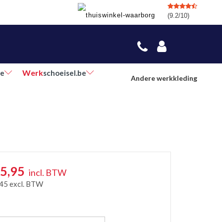
(9.2/10)
Werk
be
schoeisel.be
Andere werkkleding
5,95
incl. BTW
,45
excl. BTW
r