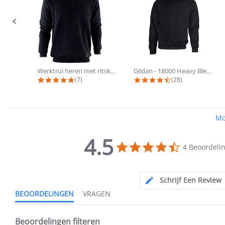
Werktrui heren met ritskraag - KRB®...
Gildan - 18000 Heavy Blend Sweat |...
4.9 star rating
4.7 star rating
(7)
(28)
Mo
4.5
4.5
4 Beoordeli
star
4.5
rating
star
rating
Schrijf Een Review
BEOORDELINGEN
VRAGEN
Beoordelingen filteren