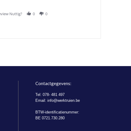
view Nuttig?
0
0
Contactgegevens:
Tel: 078- 481 497
Email:
info@werktruien.be
BTW-identificatienummer:
BE 0721.730.280