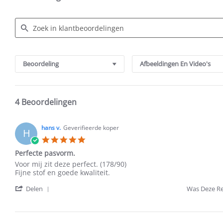
Search
Reviews
Beoordeling
Afbeeldingen En Video's
4 Beoordelingen
hans v.
Geverifieerde koper
H
5.0
star
Perfecte pasvorm.
rating
Review
review
Voor mij zit deze perfect. (178/90)
by
stating
Fijne stof en goede kwaliteit.
hans
Perfecte
'
v.
pasvorm.
Delen
Was Deze Re
Share
on
Review
20
by
Oct
hans
2025