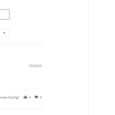
10/20/25
view Nuttig?
0
0