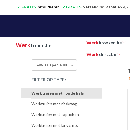
✓
GRATIS
retourneren
✓
GRATIS
verzending vanaf €99,-
✓
Ook een échte winkel
✓
Achteraf betalen
Werk
broeken.be
Werk
truien.be
Werk
shirts.be
Advies
specialist
FILTER OP TYPE:
Werktruien met ronde hals
Werktruien met ritskraag
Werktruien met capuchon
Werktruien met lange rits