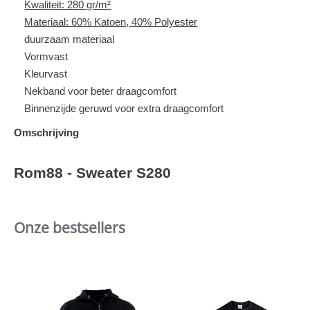
Kwaliteit: 280 gr/m²
Materiaal: 60% Katoen, 40% Polyester
duurzaam materiaal
Vormvast
Kleurvast
Nekband voor beter draagcomfort
Binnenzijde geruwd voor extra draagcomfort
Omschrijving
Rom88 - Sweater S280
Onze bestsellers
Slideshow
Slide
controls