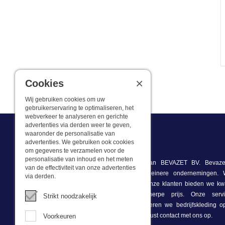
×
Cookies
Wij gebruiken cookies om uw
gebruikerservaring te optimaliseren, het
webverkeer te analyseren en gerichte
advertenties via derden weer te geven,
waaronder de personalisatie van
advertenties. We gebruiken ook cookies
Wat we doen
om gegevens te verzamelen voor de
personalisatie van inhoud en het meten
Deze webshop is onderdeel van BEVAZET BV. Bevazet
van de effectiviteit van onze advertenties
bedrijfskleding aan grote en kleinere ondernemingen
via derden.
winkel/showroom in Brandwijk. Onze klanten bieden we kwa
bedrijfskleding tegen een scherpe prijs. Onze ser
Strikt noodzakelijk
voorraadhoudend, daarnaast leveren we bedrijfskleding 
onze eigen ontwerpster. Neem gerust contact met ons op.
Voorkeuren