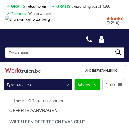
✓
GRATIS
retourneren
✓
GRATIS
verzending vanaf €99,-
✓
7 shops
, Winkelwagen
✓
Voor 17:00 uur besteld, vandaag verzonden
(9.2/10)
✓
Achteraf betalen
✓
Ook een échte winkel
Werk
truien.be
ANDERE WERKKLEDING
Advies
Filter
Type sweaters
Werktruien met ronde hals
Home
Offerte en contact
OFFERTE AANVRAGEN
Werktruien met ritskraag
WILT U EEN OFFERTE ONTVANGEN?
Werktruien met capuchon