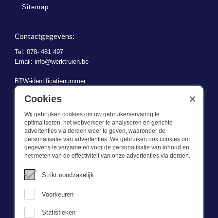
Sitemap
Contactgegevens:
Tel: 078- 481 497
Email:
info@werktruien.be
BTW-identificatienummer:
BE 0721.730.280
×
Cookies
Wij gebruiken cookies om uw gebruikerservaring te
optimaliseren, het webverkeer te analyseren en gerichte
advertenties via derden weer te geven, waaronder de
personalisatie van advertenties. We gebruiken ook cookies om
gegevens te verzamelen voor de personalisatie van inhoud en
Wat we doen
het meten van de effectiviteit van onze advertenties via derden.
Deze webshop is onderdeel van BEVAZET BV. Bevazet levert al
Strikt noodzakelijk
sinds 1983 bedrijfskleding aan grote en kleinere ondernemingen.
We hebben een eigen winkel/showroom in Brandwijk. Onze klanten
Voorkeuren
bieden we kwalitatief goede en sterke bedrijfskleding tegen een
scherpe prijs. Onze service is snel, we zijn voorraadhoudend,
Statistieken