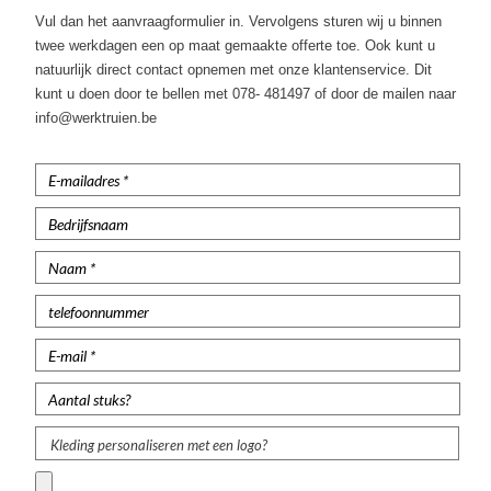
Werktruien met lange rits
Vul dan het aanvraagformulier in. Vervolgens sturen wij u binnen
twee werkdagen een op maat gemaakte offerte toe. Ook kunt u
Veiligheidstruien
natuurlijk direct contact opnemen met onze klantenservice. Dit
kunt u doen door te bellen met 078- 481497 of door de mailen naar
Polosweaters
info@werktruien.be
Commandotrui
Schipperstrui
Schilderstruien
Fleece trui
Werktruien met colkraag
Kindertruien
Vlamvertragende truien
Kleding personaliseren met een logo?