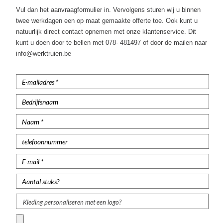
Werktruien met lange rits
Vul dan het aanvraagformulier in. Vervolgens sturen wij u binnen
twee werkdagen een op maat gemaakte offerte toe. Ook kunt u
Veiligheidstruien
natuurlijk direct contact opnemen met onze klantenservice. Dit
kunt u doen door te bellen met 078- 481497 of door de mailen naar
Polosweaters
info@werktruien.be
Commandotrui
Schipperstrui
Schilderstruien
Fleece trui
Werktruien met colkraag
Kindertruien
Vlamvertragende truien
Kleding personaliseren met een logo?