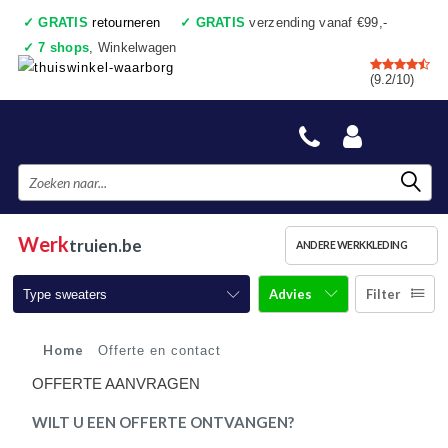
✓
GRATIS
retourneren
✓
GRATIS
verzending vanaf €99,-
✓
7 shops
, Winkelwagen
✓
Voor 17:00 uur besteld, vandaag verzonden
(9.2/10)
✓
Achteraf betalen
✓
Ook een échte winkel
Werk
truien.be
ANDERE WERKKLEDING
Advies
Filter
Type sweaters
Werktruien met ronde hals
Home
Offerte en contact
OFFERTE AANVRAGEN
Werktruien met ritskraag
WILT U EEN OFFERTE ONTVANGEN?
Werktruien met capuchon