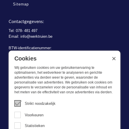
Sitemap
Contactgegevens:
Tel: 078- 481 497
Email:
info@werktruien.be
BTW-identificatienummer:
BE 0721.730.280
×
Cookies
Wij gebruiken cookies om uw gebruikerservaring te
optimaliseren, het webverkeer te analyseren en gerichte
advertenties via derden weer te geven, waaronder de
personalisatie van advertenties. We gebruiken ook cookies om
gegevens te verzamelen voor de personalisatie van inhoud en
Wat we doen
het meten van de effectiviteit van onze advertenties via derden.
Deze webshop is onderdeel van BEVAZET BV. Bevazet levert al
Strikt noodzakelijk
sinds 1983 bedrijfskleding aan grote en kleinere ondernemingen.
We hebben een eigen winkel/showroom in Brandwijk. Onze klanten
Voorkeuren
bieden we kwalitatief goede en sterke bedrijfskleding tegen een
scherpe prijs. Onze service is snel, we zijn voorraadhoudend,
Statistieken